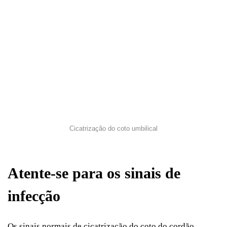
Cicatrização do coto umbilical
Atente-se para os sinais de
infecção
Os sinais normais de cicatrização do coto do cordão