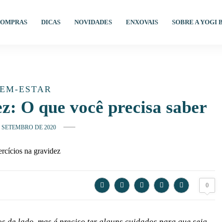
OMPRAS
DICAS
NOVIDADES
ENXOVAIS
SOBRE A YOGI 
EM-ESTAR
z: O que você precisa saber
E SETEMBRO DE 2020
0
s de lado, mas é preciso ter alguns cuidados para que seja