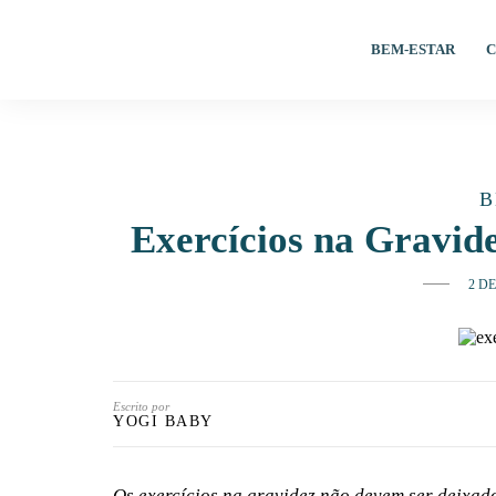
BEM-ESTAR
C
B
Exercícios na Gravide
2 D
Escrito por
YOGI BABY
Os exercícios na gravidez não devem ser deixado