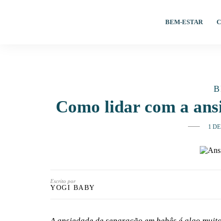
BEM-ESTAR
C
B
Como lidar com a ans
1 D
Escrito por
YOGI BABY
A ansiedade de separação em bebês é algo muito