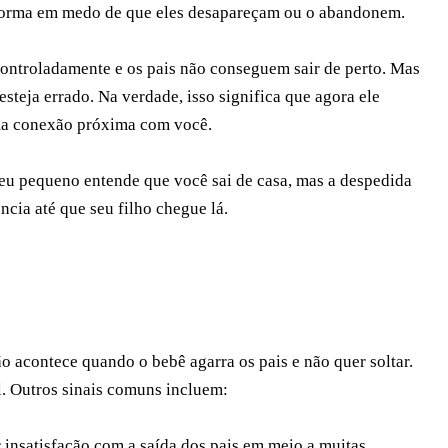
ansforma em medo de que eles desapareçam ou o abandonem.
ontroladamente e os pais não conseguem sair de perto. Mas
steja errado. Na verdade, isso significa que agora ele
ma conexão próxima com você.
eu pequeno entende que você sai de casa, mas a despedida
ncia até que seu filho chegue lá.
 acontece quando o bebê agarra os pais e não quer soltar.
. Outros sinais comuns incluem:
 insatisfação com a saída dos pais em meio a muitas