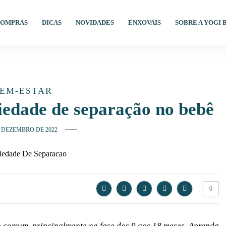
OMPRAS
DICAS
NOVIDADES
ENXOVAIS
SOBRE A YOGI 
EM-ESTAR
iedade de separação no bebê
E DEZEMBRO DE 2022
0
 comum, principalmente na fase dos 9 aos 18 meses. Aprenda