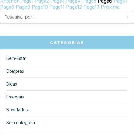
Anterior
Page
1
Page
2
Page
3
Page
4
Page
5
Page
6
Page
7
Page
8
Page
9
Page
10
Page
11
Page
12
Page
13
Próxima
CATEGORIAS
Bem-Estar
Compras
Dicas
Enxovais
Novidades
Sem categoria