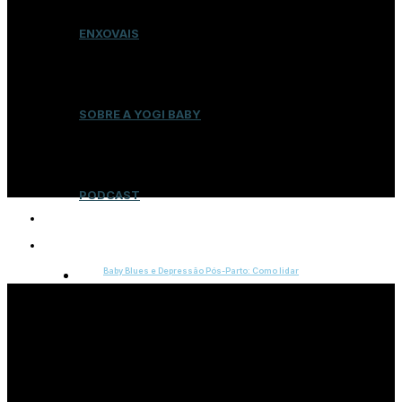
ENXOVAIS
SOBRE A YOGI BABY
PODCAST
25 DE AGOSTO DE 2022
BEM-ESTAR
Baby Blues e Depressão Pós-Parto: Como lidar
LOJA