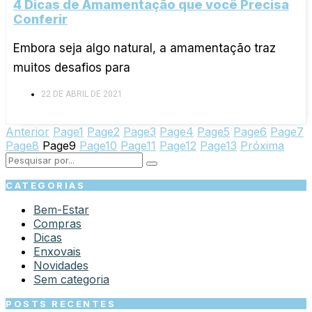
4 Dicas de Amamentação que você Precisa
Conferir
Embora seja algo natural, a amamentação traz
muitos desafios para
22 DE ABRIL DE 2021
Anterior
Page
1
Page
2
Page
3
Page
4
Page
5
Page
6
Page
7
Page
8
Page
9
Page
10
Page
11
Page
12
Page
13
Próxima
CATEGORIAS
Bem-Estar
Compras
Dicas
Enxovais
Novidades
Sem categoria
POSTS RECENTES